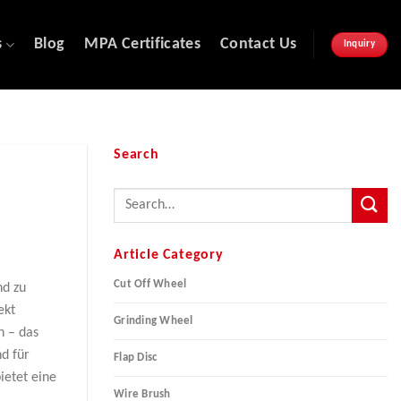
s
Blog
MPA Certificates
Contact Us
Inquiry
Search
Article Category
Cut Off Wheel
nd zu
ekt
Grinding Wheel
n – das
nd für
Flap Disc
ietet eine
Wire Brush