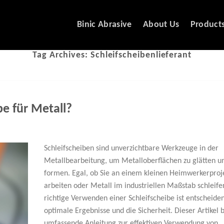
Binic Abrasive
About Us
Product
Tag Archives:
Schleifscheibenlieferant
e für Metall?
Schleifscheiben sind unverzichtbare Werkzeuge in der
Metallbearbeitung, um Metalloberflächen zu glätten u
formen. Egal, ob Sie an einem kleinen Heimwerkerproj
arbeiten oder Metall im industriellen Maßstab schleife
richtige Verwenden einer Schleifscheibe ist entscheide
optimale Ergebnisse und die Sicherheit. Dieser Artikel b
umfassende Anleitung zur effektiven Verwendung von