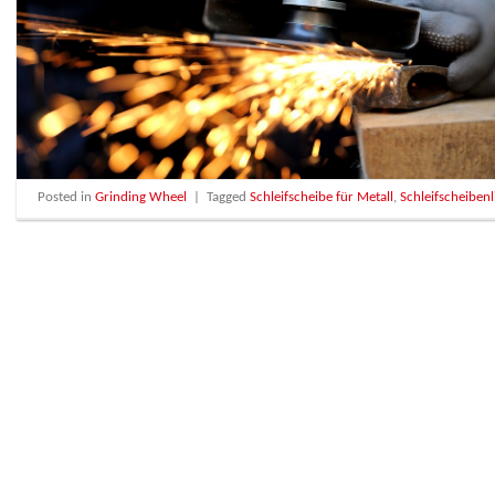
Posted in
Grinding Wheel
|
Tagged
Schleifscheibe für Metall
,
Schleifscheibenl