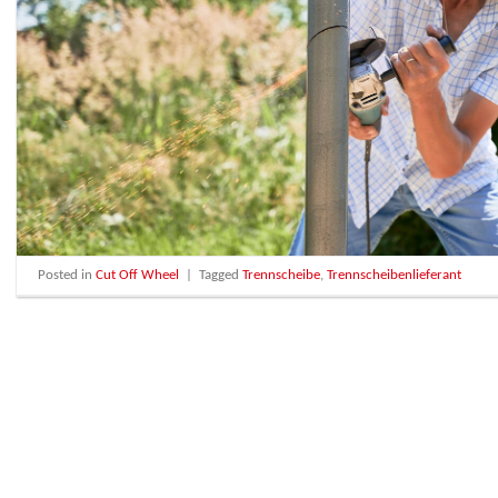
Posted in
Cut Off Wheel
|
Tagged
Trennscheibe
,
Trennscheibenlieferant