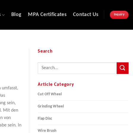
s
Blog
MPA Certificates
Contact Us
Inquiry
Search
Article Category
 umfasst,
Cut Off Wheel
Das
ng sein,
Grinding Wheel
d. Mit den
en von
Flap Disc
be sein. In
Wire Brush