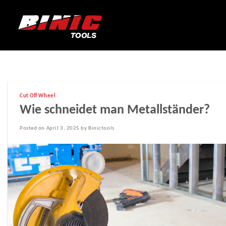
Cut Off Wheel
Wie schneidet man Metallständer?
Posted on April 3, 2025 by Binictools