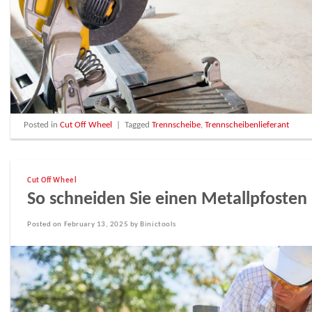
Posted in
Cut Off Wheel
|
Tagged
Trennscheibe
,
Trennscheibenlieferant
Cut Off Wheel
So schneiden Sie einen Metallpfosten
Posted on February 13, 2025 by Binictools