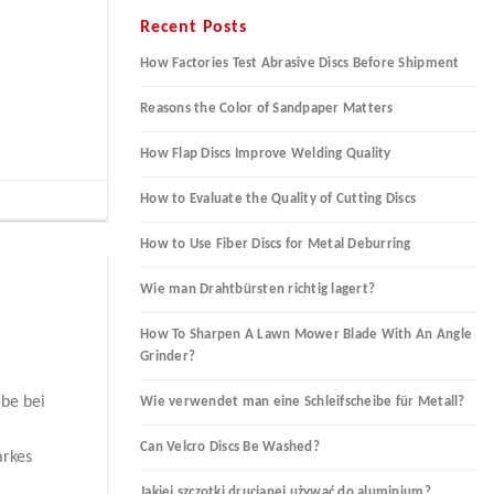
Recent Posts
How Factories Test Abrasive Discs Before Shipment
Reasons the Color of Sandpaper Matters
How Flap Discs Improve Welding Quality
How to Evaluate the Quality of Cutting Discs
How to Use Fiber Discs for Metal Deburring
Wie man Drahtbürsten richtig lagert?
How To Sharpen A Lawn Mower Blade With An Angle
Grinder?
abe bei
Wie verwendet man eine Schleifscheibe für Metall?
Can Velcro Discs Be Washed?
arkes
r
Jakiej szczotki drucianej używać do aluminium?