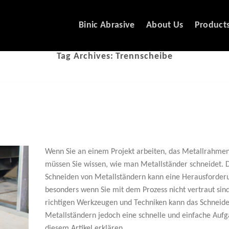
Binic Abrasive
About Us
Product
Tag Archives:
Trennscheibe
Wenn Sie an einem Projekt arbeiten, das Metallrahmen
müssen Sie wissen, wie man Metallständer schneidet. 
Schneiden von Metallständern kann eine Herausforderu
besonders wenn Sie mit dem Prozess nicht vertraut sin
richtigen Werkzeugen und Techniken kann das Schneid
Metallständern jedoch eine schnelle und einfache Aufga
diesem Artikel erklären …