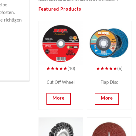
eibe
Featured Products
pfosten.
ie richtigen
★★★★★
(10)
★★★★★
(6)
Cut Off Wheel
Flap Disc
More
More